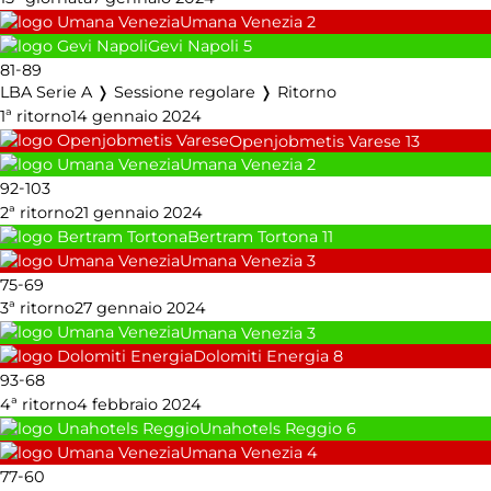
Umana Venezia
2
Gevi Napoli
5
-
81
89
LBA Serie A ❭ Sessione regolare ❭ Ritorno
1ª ritorno
14 gennaio 2024
Openjobmetis Varese
13
Umana Venezia
2
-
92
103
2ª ritorno
21 gennaio 2024
Bertram Tortona
11
Umana Venezia
3
-
75
69
3ª ritorno
27 gennaio 2024
Umana Venezia
3
Dolomiti Energia
8
-
93
68
4ª ritorno
4 febbraio 2024
Unahotels Reggio
6
Umana Venezia
4
-
77
60