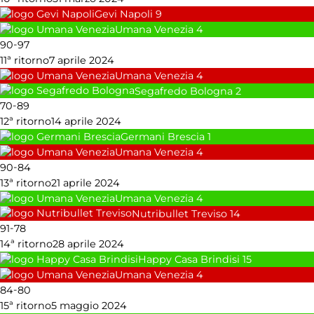
Gevi Napoli
9
Umana Venezia
4
-
90
97
11ª ritorno
7 aprile 2024
Umana Venezia
4
Segafredo Bologna
2
-
70
89
12ª ritorno
14 aprile 2024
Germani Brescia
1
Umana Venezia
4
-
90
84
13ª ritorno
21 aprile 2024
Umana Venezia
4
Nutribullet Treviso
14
-
91
78
14ª ritorno
28 aprile 2024
Happy Casa Brindisi
15
Umana Venezia
4
-
84
80
15ª ritorno
5 maggio 2024