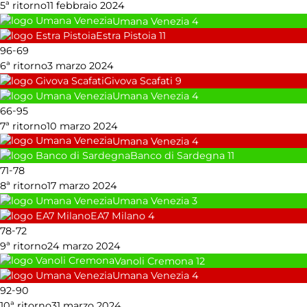
5ª ritorno
11 febbraio 2024
Umana Venezia
4
Estra Pistoia
11
-
96
69
6ª ritorno
3 marzo 2024
Givova Scafati
9
Umana Venezia
4
-
66
95
7ª ritorno
10 marzo 2024
Umana Venezia
4
Banco di Sardegna
11
-
71
78
8ª ritorno
17 marzo 2024
Umana Venezia
3
EA7 Milano
4
-
78
72
9ª ritorno
24 marzo 2024
Vanoli Cremona
12
Umana Venezia
4
-
92
90
10ª ritorno
31 marzo 2024