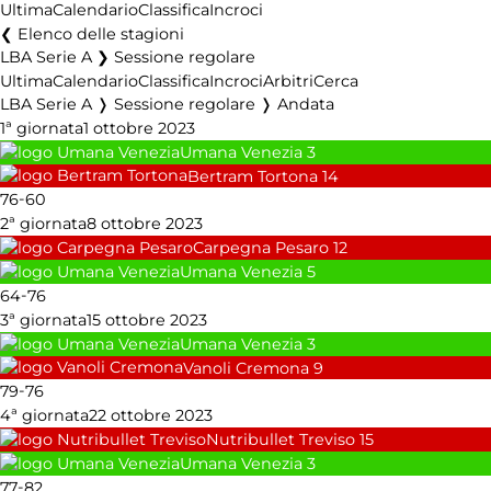
Ultima
Calendario
Classifica
Incroci
Elenco delle stagioni
LBA Serie A ❯ Sessione regolare
Ultima
Calendario
Classifica
Incroci
Arbitri
Cerca
LBA Serie A ❭ Sessione regolare ❭ Andata
1ª giornata
1 ottobre 2023
Umana Venezia
3
Bertram Tortona
14
-
76
60
2ª giornata
8 ottobre 2023
Carpegna Pesaro
12
Umana Venezia
5
-
64
76
3ª giornata
15 ottobre 2023
Umana Venezia
3
Vanoli Cremona
9
-
79
76
4ª giornata
22 ottobre 2023
Nutribullet Treviso
15
Umana Venezia
3
-
77
82