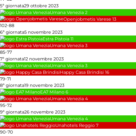
5ª giornata
29 ottobre 2023
Umana Venezia
2
Openjobmetis Varese
13
-
102
88
6ª giornata
5 novembre 2023
Estra Pistoia
11
Umana Venezia
3
-
85
77
7ª giornata
12 novembre 2023
Umana Venezia
3
Happy Casa Brindisi
16
-
79
71
8ª giornata
19 novembre 2023
EA7 Milano
6
Umana Venezia
4
-
95
72
9ª giornata
26 novembre 2023
Umana Venezia
4
Unahotels Reggio
7
-
90
70