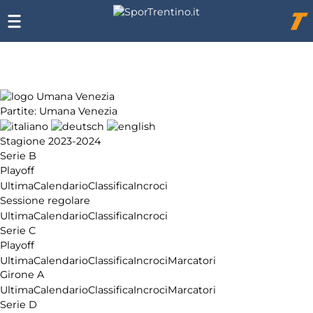
Chi
siamo
Affiliazione
Pubblicità
Partite: Umana Venezia
Stagione 2023-2024
Serie B
Playoff
Ultima
Calendario
Classifica
Incroci
Sessione regolare
Ultima
Calendario
Classifica
Incroci
Serie C
Playoff
Ultima
Calendario
Classifica
Incroci
Marcatori
Girone A
Ultima
Calendario
Classifica
Incroci
Marcatori
Serie D