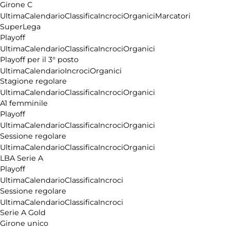
Girone C
Ultima
Calendario
Classifica
Incroci
Organici
Marcatori
SuperLega
Playoff
Ultima
Calendario
Classifica
Incroci
Organici
Playoff per il 3° posto
Ultima
Calendario
Incroci
Organici
Stagione regolare
Ultima
Calendario
Classifica
Incroci
Organici
A1 femminile
Playoff
Ultima
Calendario
Classifica
Incroci
Organici
Sessione regolare
Ultima
Calendario
Classifica
Incroci
Organici
LBA Serie A
Playoff
Ultima
Calendario
Classifica
Incroci
Sessione regolare
Ultima
Calendario
Classifica
Incroci
Serie A Gold
Girone unico