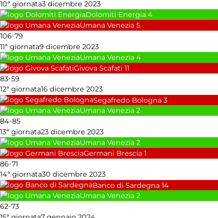
10ª giornata
3 dicembre 2023
Dolomiti Energia
4
Umana Venezia
5
-
106
79
11ª giornata
9 dicembre 2023
Umana Venezia
4
Givova Scafati
11
-
83
59
12ª giornata
16 dicembre 2023
Segafredo Bologna
3
Umana Venezia
2
-
84
85
13ª giornata
23 dicembre 2023
Umana Venezia
2
Germani Brescia
1
-
86
71
14ª giornata
30 dicembre 2023
Banco di Sardegna
14
Umana Venezia
2
-
62
73
15ª giornata
7 gennaio 2024