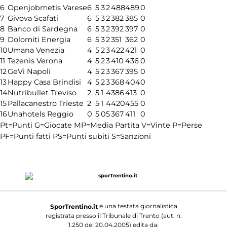
6
Openjobmetis Varese
6
5
3
2
488
489
0
7
Givova Scafati
6
5
3
2
382
385
0
8
Banco di Sardegna
6
5
3
2
392
397
0
9
Dolomiti Energia
6
5
3
2
351
362
0
10
Umana Venezia
4
5
2
3
422
421
0
11
Tezenis Verona
4
5
2
3
410
436
0
12
GeVi Napoli
4
5
2
3
367
395
0
13
Happy Casa Brindisi
4
5
2
3
368
404
0
14
Nutribullet Treviso
2
5
1
4
386
413
0
15
Pallacanestro Trieste
2
5
1
4
420
455
0
16
Unahotels Reggio
0
5
0
5
367
411
0
Pt=Punti
G=Giocate
MP=Media Partita
V=Vinte
P=Perse
PF=Punti fatti
PS=Punti subiti
S=Sanzioni
è una testata giornalistica
SporTrentino.it
registrata presso il Tribunale di Trento (aut. n.
1.250 del 20.04.2005) edita da: