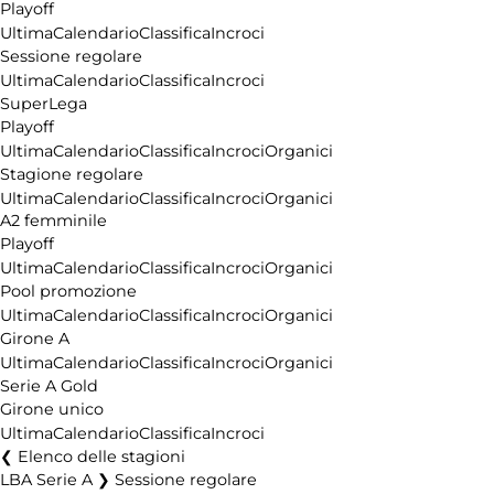
Playoff
Ultima
Calendario
Classifica
Incroci
Sessione regolare
Ultima
Calendario
Classifica
Incroci
SuperLega
Playoff
Ultima
Calendario
Classifica
Incroci
Organici
Stagione regolare
Ultima
Calendario
Classifica
Incroci
Organici
A2 femminile
Playoff
Ultima
Calendario
Classifica
Incroci
Organici
Pool promozione
Ultima
Calendario
Classifica
Incroci
Organici
Girone A
Ultima
Calendario
Classifica
Incroci
Organici
Serie A Gold
Girone unico
Ultima
Calendario
Classifica
Incroci
Elenco delle stagioni
LBA Serie A ❯ Sessione regolare