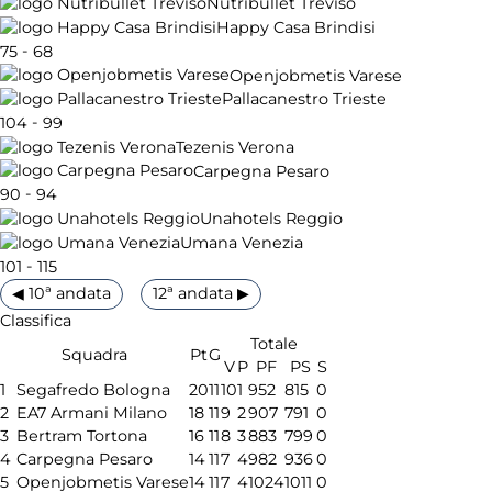
Nutribullet Treviso
Happy Casa Brindisi
-
75
68
Openjobmetis Varese
Pallacanestro Trieste
-
104
99
Tezenis Verona
Carpegna Pesaro
-
90
94
Unahotels Reggio
Umana Venezia
-
101
115
◀ 10ª andata
12ª andata ▶
Classifica
Totale
Squadra
Pt
G
V
P
PF
PS
S
1
Segafredo Bologna
20
11
10
1
952
815
0
2
EA7 Armani Milano
18
11
9
2
907
791
0
3
Bertram Tortona
16
11
8
3
883
799
0
4
Carpegna Pesaro
14
11
7
4
982
936
0
5
Openjobmetis Varese
14
11
7
4
1024
1011
0