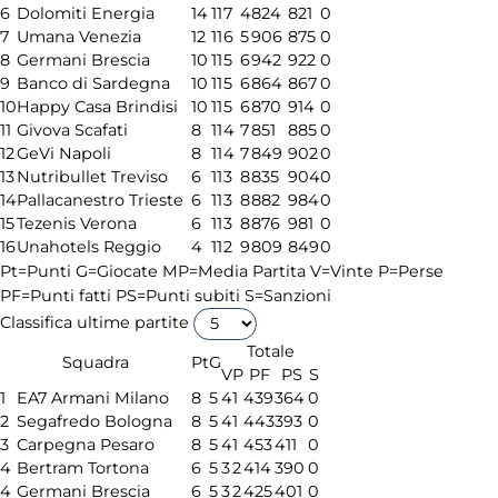
6
Dolomiti Energia
14
11
7
4
824
821
0
7
Umana Venezia
12
11
6
5
906
875
0
8
Germani Brescia
10
11
5
6
942
922
0
9
Banco di Sardegna
10
11
5
6
864
867
0
10
Happy Casa Brindisi
10
11
5
6
870
914
0
11
Givova Scafati
8
11
4
7
851
885
0
12
GeVi Napoli
8
11
4
7
849
902
0
13
Nutribullet Treviso
6
11
3
8
835
904
0
14
Pallacanestro Trieste
6
11
3
8
882
984
0
15
Tezenis Verona
6
11
3
8
876
981
0
16
Unahotels Reggio
4
11
2
9
809
849
0
Pt=Punti
G=Giocate
MP=Media Partita
V=Vinte
P=Perse
PF=Punti fatti
PS=Punti subiti
S=Sanzioni
Classifica ultime partite
Totale
Squadra
Pt
G
V
P
PF
PS
S
1
EA7 Armani Milano
8
5
4
1
439
364
0
2
Segafredo Bologna
8
5
4
1
443
393
0
3
Carpegna Pesaro
8
5
4
1
453
411
0
4
Bertram Tortona
6
5
3
2
414
390
0
4
Germani Brescia
6
5
3
2
425
401
0