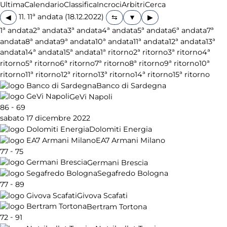
Ultima
Calendario
Classifica
Incroci
Arbitri
Cerca
11. 11ª andata (18.12.2022)
◀
▶
1ª andata
2ª andata
3ª andata
4ª andata
5ª andata
6ª andata
7ª
andata
8ª andata
9ª andata
10ª andata
11ª andata
12ª andata
13ª
andata
14ª andata
15ª andata
1ª ritorno
2ª ritorno
3ª ritorno
4ª
ritorno
5ª ritorno
6ª ritorno
7ª ritorno
8ª ritorno
9ª ritorno
10ª
ritorno
11ª ritorno
12ª ritorno
13ª ritorno
14ª ritorno
15ª ritorno
Banco di Sardegna
GeVi Napoli
-
86
69
sabato 17 dicembre 2022
Dolomiti Energia
EA7 Armani Milano
-
77
75
Germani Brescia
Segafredo Bologna
-
77
89
Givova Scafati
Bertram Tortona
-
72
91