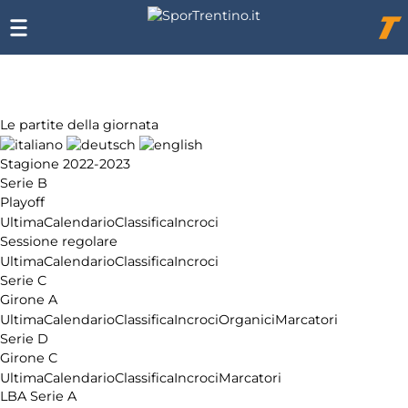
Chi
siamo
Affiliazione
Pubblicità
Le partite della giornata
Stagione 2022-2023
Serie B
Playoff
Ultima
Calendario
Classifica
Incroci
Sessione regolare
Ultima
Calendario
Classifica
Incroci
Serie C
Girone A
Ultima
Calendario
Classifica
Incroci
Organici
Marcatori
Serie D
Girone C
Ultima
Calendario
Classifica
Incroci
Marcatori
LBA Serie A