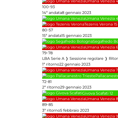
Umana Venezia
-
100
93
14ª andata
8 gennaio 2023
Umana Venezia
Tezenis Verona
15
-
80
57
15ª andata
15 gennaio 2023
Segafredo B
Umana Venezia
-
79
78
LBA Serie A ❭ Sessione regolare ❭ Rito
1ª ritorno
22 gennaio 2023
Umana Venezia
7
Pallacanestr
-
72
81
2ª ritorno
29 gennaio 2023
Givova Scafati
12
Umana Venezia
-
89
85
3ª ritorno
5 febbraio 2023
Umana Venezia