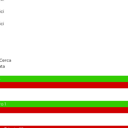
ci
ci
Cerca
ata
4
ro
1