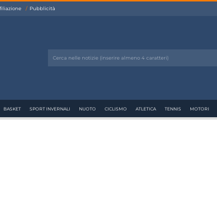
filiazione
Pubblicità
BASKET
SPORT INVERNALI
NUOTO
CICLISMO
ATLETICA
TENNIS
MOTORI