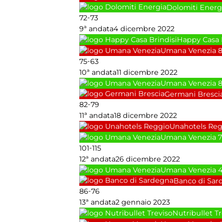
Dolomiti Energ
-
72
73
9ª andata
4 dicembre 2022
Happy Casa 
Umana Venezia
-
75
63
10ª andata
11 dicembre 2022
Umana Venezia
Germani Bresci
-
82
79
11ª andata
18 dicembre 2022
Unahotels Reg
Umana Venezia
7
-
101
115
12ª andata
26 dicembre 2022
Umana Venezia
Banco di Sar
-
86
76
13ª andata
2 gennaio 2023
Nutribullet T