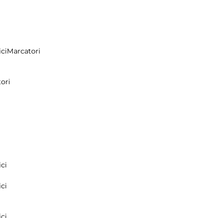
ci
Marcatori
ori
ci
ci
ci