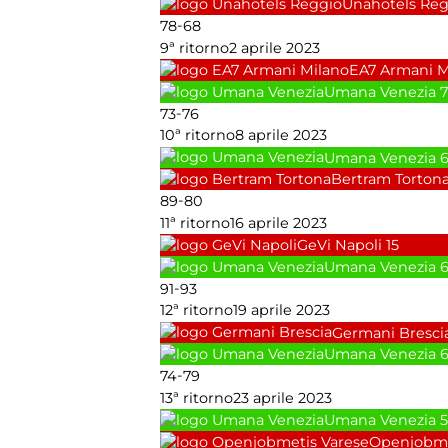
Unahotels Reg
-
78
68
9ª ritorno
2 aprile 2023
EA7 Armani M
Umana Venezia
7
-
73
76
10ª ritorno
8 aprile 2023
Umana Venezia
Bertram Torton
-
89
80
11ª ritorno
16 aprile 2023
GeVi Napoli
15
Umana Venezia
-
91
93
12ª ritorno
19 aprile 2023
Germani Bresci
Umana Venezia
-
74
79
13ª ritorno
23 aprile 2023
Umana Venezia
5
Openjobme