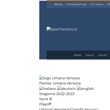
siamo
Notizie
Campionati top
Chi siamo
Af
Affiliazione
Pubblicità
HOME
CALCIO
VOLLEY
Partite: Umana Venezia
Stagione 2022-2023
Serie B
Playoff
Ultima
Calendario
Classifica
Incroci