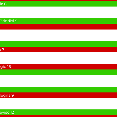
ia
6
Brindisi
9
8
8
a
7
gio
16
4
degna
9
reviso
12