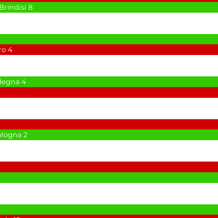
Brindisi
8
9
ro
4
degna
4
9
9
ologna
2
9
8