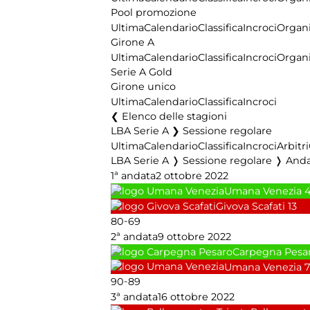
Pool promozione
Ultima
Calendario
Classifica
Incroci
Organi
Girone A
Ultima
Calendario
Classifica
Incroci
Organi
Serie A Gold
Girone unico
Ultima
Calendario
Classifica
Incroci
Elenco delle stagioni
LBA Serie A ❯ Sessione regolare
Ultima
Calendario
Classifica
Incroci
Arbitri
LBA Serie A ❭ Sessione regolare ❭ And
1ª andata
2 ottobre 2022
Umana Venezia
Givova Scafati
13
-
80
69
2ª andata
9 ottobre 2022
Carpegna Pesa
Umana Venezia
7
-
90
89
3ª andata
16 ottobre 2022