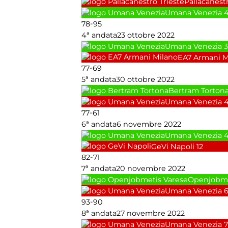
Pallacanestr
Umana Venezia
-
78
95
4ª andata
23 ottobre 2022
Umana Venezia
3
EA7 Armani M
-
77
69
5ª andata
30 ottobre 2022
Bertram Torton
Umana Venezia
-
77
61
6ª andata
6 novembre 2022
Umana Venezia
GeVi Napoli
12
-
82
71
7ª andata
20 novembre 2022
Openjobme
Umana Venezia
-
93
90
8ª andata
27 novembre 2022
Umana Venezia
7