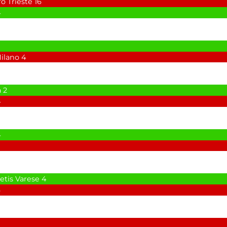
o Trieste
16
4
ilano
4
a
2
4
4
tis Varese
4
6