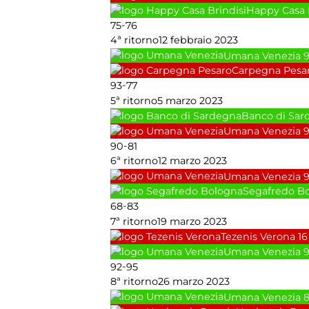
Happy Casa 
-
75
76
4ª ritorno
12 febbraio 2023
Umana Venezia
Carpegna Pesa
-
93
77
5ª ritorno
5 marzo 2023
Banco di Sar
Umana Venezia
-
90
81
6ª ritorno
12 marzo 2023
Umana Venezia
Segafredo B
-
68
83
7ª ritorno
19 marzo 2023
Tezenis Verona
16
Umana Venezia
-
92
95
8ª ritorno
26 marzo 2023
Umana Venezia