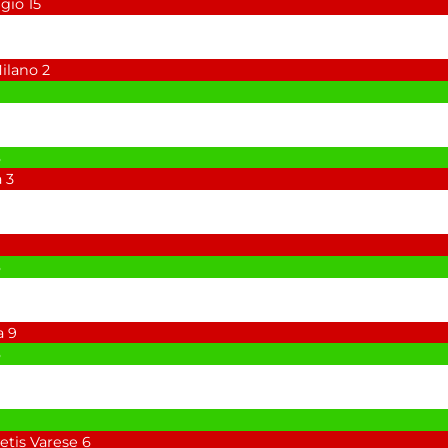
gio
15
ilano
2
6
a
3
6
a
9
6
tis Varese
6