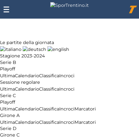
Chi
siamo
Affiliazione
Pubblicità
Le partite della giornata
Stagione 2023-2024
Serie B
Playoff
Ultima
Calendario
Classifica
Incroci
Sessione regolare
Ultima
Calendario
Classifica
Incroci
Serie C
Playoff
Ultima
Calendario
Classifica
Incroci
Marcatori
Girone A
Ultima
Calendario
Classifica
Incroci
Marcatori
Serie D
Girone C