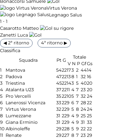
Bonaccorsi Samuele
Virtus Verona
Legnago Salus
-
1
1
Casarotto Matteo
Zanetti Luca
◀ 2ª ritorno
4ª ritorno ▶
Classifica
Totale
Squadra
Pt
G
V
N
P
Gf
Gs
1
Mantova
54
22
17
3
2
44
14
2
Padova
47
22
13
8
1
32
16
3
Triestina
45
22
14
3
5
40
20
4
Atalanta U23
37
22
11
4
7
23
20
5
Pro Vercelli
35
22
10
5
7
32
24
6
Lanerossi Vicenza
33
22
9
6
7
28
22
7
Virtus Verona
32
22
9
5
8
24
24
8
Lumezzane
31
22
9
4
9
25
25
9
Giana Erminio
31
22
9
4
9
31
33
10
Albinoleffe
29
22
8
5
9
22
22
11
Renate
29
22
7
8
7
23
29