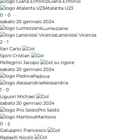
Giana Erminio
Atalanta U23
-
0
0
sabato 20 gennaio 2024
Lumezzane
Lanerossi Vicenza
-
2
1
Ilari Carlo
Spini Cristian
Pellegrini Jacopo
sabato 20 gennaio 2024
Padova
Alessandria
-
1
0
Liguori Michael
sabato 20 gennaio 2024
Pro Sesto
Mantova
-
0
2
Galuppini Francesco
Radaelli Nicolo