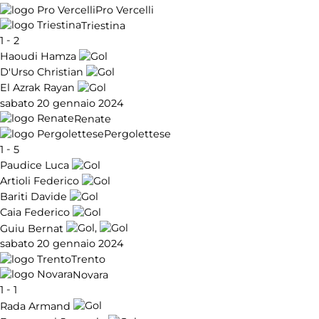
Pro Vercelli
Triestina
-
1
2
Haoudi Hamza
D'Urso Christian
El Azrak Rayan
sabato 20 gennaio 2024
Renate
Pergolettese
-
1
5
Paudice Luca
Artioli Federico
Bariti Davide
Caia Federico
,
Guiu Bernat
sabato 20 gennaio 2024
Trento
Novara
-
1
1
Rada Armand