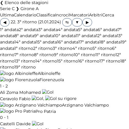
Elenco delle stagioni
Serie C ❯ Girone A
Ultima
Calendario
Classifica
Incroci
Marcatori
Arbitri
Cerca
22. 3ª ritorno (21.01.2024)
◀
▶
1ª andata
2ª andata
3ª andata
4ª andata
5ª andata
6ª andata
7ª
andata
8ª andata
9ª andata
10ª andata
11ª andata
12ª andata
13ª
andata
14ª andata
15ª andata
16ª andata
17ª andata
18ª andata
19ª
andata
1ª ritorno
2ª ritorno
3ª ritorno
4ª ritorno
5ª ritorno
6ª
ritorno
7ª ritorno
8ª ritorno
9ª ritorno
10ª ritorno
11ª ritorno
12ª
ritorno
13ª ritorno
14ª ritorno
15ª ritorno
16ª ritorno
17ª ritorno
18ª
ritorno
19ª ritorno
Albinoleffe
Fiorenzuola
-
1
2
Alì Zoma Mohamed
,
Ceravolo Fabio
Arzignano Valchiampo
Pro Patria
-
0
1
Castelli Davide