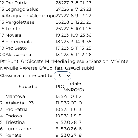
12
Pro Patria
28
22
7
7
8
21
27
13
Legnago Salus
27
22
6
9
7
24
23
14
Arzignano Valchiampo
27
22
7
6
9
17
22
15
Pergolettese
26
22
8
2
12
26
29
16
Trento
26
22
7
5
10
21
25
17
Novara
19
22
3
10
9
23
36
18
Fiorenzuola
18
22
5
3
14
19
38
19
Pro Sesto
17
22
3
8
11
13
25
20
Alessandria
13
22
3
5
14
12
26
Pt=Punti
G=Giocate
Mi=Media inglese
S=Sanzioni
V=Vinte
N=Nulle
P=Perse
Gf=Gol fatti
Gs=Gol subiti
Classifica ultime partite
Totale
Squadra
Pt
G
V
N
P
Gf
Gs
1
Mantova
13
5
4
1
0
11
2
2
Atalanta U23
11
5
3
2
0
3
0
3
Pro Patria
10
5
3
1
1
6
3
4
Padova
10
5
3
1
1
5
5
5
Triestina
9
5
3
0
2
8
7
6
Lumezzane
9
5
3
0
2
6
6
7
Renate
9
5
3
0
2
7
8