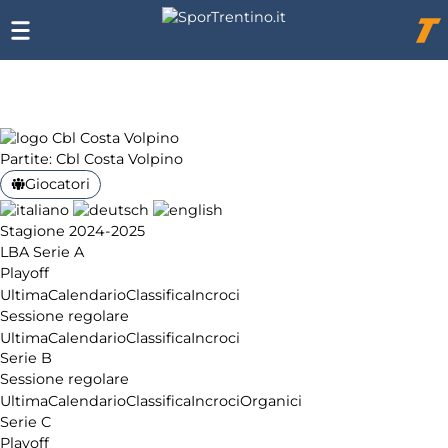
Chi
siamo
Affiliazione
Pubblicità
Partite: Cbl Costa Volpino
Giocatori
Stagione 2024-2025
LBA Serie A
Playoff
Ultima
Calendario
Classifica
Incroci
Sessione regolare
Ultima
Calendario
Classifica
Incroci
Serie B
Sessione regolare
Ultima
Calendario
Classifica
Incroci
Organici
Serie C
Playoff