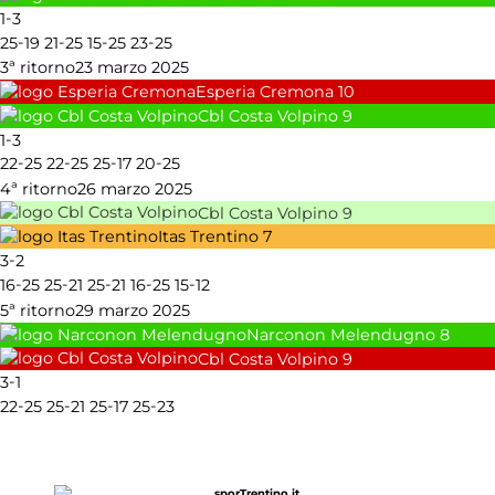
-
1
3
-
-
-
-
25
19
21
25
15
25
23
25
3ª ritorno
23 marzo 2025
Esperia Cremona
10
Cbl Costa Volpino
9
-
1
3
-
-
-
-
22
25
22
25
25
17
20
25
4ª ritorno
26 marzo 2025
Cbl Costa Volpino
9
Itas Trentino
7
-
3
2
-
-
-
-
-
16
25
25
21
25
21
16
25
15
12
5ª ritorno
29 marzo 2025
Narconon Melendugno
8
Cbl Costa Volpino
9
-
3
1
-
-
-
-
22
25
25
21
25
17
25
23