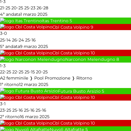
-
1
3
-
-
-
-
21
25
20
25
25
23
26
28
4ª andata
1 marzo 2025
Itas Trentino
5
Cbl Costa Volpino
9
-
3
0
-
-
-
25
14
26
24
25
16
5ª andata
9 marzo 2025
Cbl Costa Volpino
10
Narconon Melendugno
8
-
1
3
-
-
-
-
22
25
22
25
25
15
20
25
A2 femminile ❭ Pool Promozione ❭ Ritorno
1ª ritorno
12 marzo 2025
Futura Busto Arsizio
5
Cbl Costa Volpino
10
-
3
1
-
-
-
-
23
25
25
16
25
16
25
16
2ª ritorno
16 marzo 2025
Cbl Costa Volpino
10
Nuvolì Altafratte
5