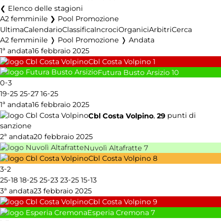
Elenco delle stagioni
A2 femminile ❯ Pool Promozione
Ultima
Calendario
Classifica
Incroci
Organici
Arbitri
Cerca
A2 femminile ❭ Pool Promozione ❭ Andata
1ª andata
16 febbraio 2025
Cbl Costa Volpino
1
Futura Busto Arsizio
10
-
0
3
-
-
-
19
25
25
27
16
25
1ª andata
16 febbraio 2025
,
punti di
Cbl Costa Volpino
29
sanzione
2ª andata
20 febbraio 2025
Nuvolì Altafratte
7
Cbl Costa Volpino
8
-
3
2
-
-
-
-
-
25
18
18
25
25
23
23
25
15
13
3ª andata
23 febbraio 2025
Cbl Costa Volpino
9
Esperia Cremona
7