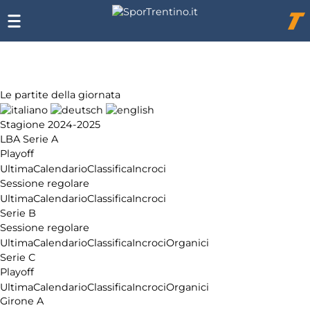
Chi
siamo
Affiliazione
Pubblicità
Le partite della giornata
Stagione 2024-2025
LBA Serie A
Playoff
Ultima
Calendario
Classifica
Incroci
Sessione regolare
Ultima
Calendario
Classifica
Incroci
Serie B
Sessione regolare
Ultima
Calendario
Classifica
Incroci
Organici
Serie C
Playoff
Ultima
Calendario
Classifica
Incroci
Organici
Girone A