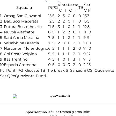
Vinte
Perse
Set
Squadra
Pt
PG
TB
C
T
C
T
V
P
1
Omag San Giovanni
15
5
2
3
0
0
0
15
3
2
Balducci Macerata
12
5
2
2
0
1
0
13
5
3
Futura Busto Arsizio
11
5
3
1
0
1
1
12
8
4
Nuvolì Altafratte
8
5
1
2
2
0
1
11
10
5
Sant'Anna Messina
7
5
1
1
2
1
1
9
9
6
Valsabbina Brescia
7
5
2
0
1
2
1
10
10
7
Narconon Melendugno
6
5
1
1
1
2
0
7
10
8
Cbl Costa Volpino
5
5
1
1
1
2
1
9
12
9
Itas Trentino
4
5
1
0
1
3
1
7
13
10
Esperia Cremona
0
5
0
0
3
2
0
2
15
Pt=Punti
PG=Giocate
TB=Tie break
S=Sanzioni
QS=Quoziente
Set
QP=Quoziente Punti
è una testata giornalistica
SporTrentino.it