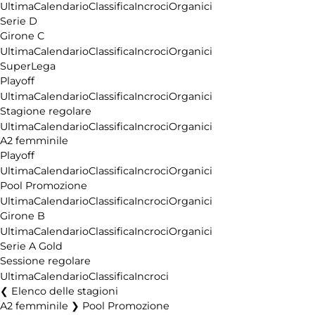
Ultima
Calendario
Classifica
Incroci
Organici
Serie D
Girone C
Ultima
Calendario
Classifica
Incroci
Organici
SuperLega
Playoff
Ultima
Calendario
Classifica
Incroci
Organici
Stagione regolare
Ultima
Calendario
Classifica
Incroci
Organici
A2 femminile
Playoff
Ultima
Calendario
Classifica
Incroci
Organici
Pool Promozione
Ultima
Calendario
Classifica
Incroci
Organici
Girone B
Ultima
Calendario
Classifica
Incroci
Organici
Serie A Gold
Sessione regolare
Ultima
Calendario
Classifica
Incroci
Elenco delle stagioni
A2 femminile ❯ Pool Promozione