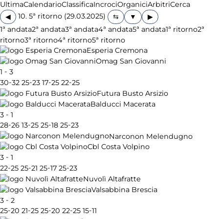
Ultima
Calendario
Classifica
Incroci
Organici
Arbitri
Cerca
10. 5ª ritorno (29.03.2025)
◀
▶
1ª andata
2ª andata
3ª andata
4ª andata
5ª andata
1ª ritorno
2ª
ritorno
3ª ritorno
4ª ritorno
5ª ritorno
Esperia Cremona
Omag San Giovanni
-
1
3
-
-
-
-
30
32
25
23
17
25
22
25
Futura Busto Arsizio
Balducci Macerata
-
3
1
-
-
-
-
28
26
13
25
25
18
25
23
Narconon Melendugno
Cbl Costa Volpino
-
3
1
-
-
-
-
22
25
25
21
25
17
25
23
Nuvolì Altafratte
Valsabbina Brescia
-
3
2
-
-
-
-
-
25
20
21
25
25
20
22
25
15
11