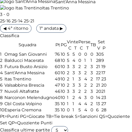
Sant'Anna Messina
Itas Trentino
-
3
0
-
-
-
25
16
25
14
25
21
◀ 4ª ritorno
1ª andata ▶
Classifica
Vinte
Perse
Set
Squadra
Pt
PG
TB
C
T
C
T
V
P
1
Omag San Giovanni
76
10
5
5
0
0
0
30
5
2
Balducci Macerata
68
10
5
4
0
1
1
28
9
3
Futura Busto Arsizio
60
10
3
3
2
2
3
21
19
4
Sant'Anna Messina
60
10
2
3
3
2
3
22
17
5
Itas Trentino
49
10
2
1
3
4
2
17
23
6
Valsabbina Brescia
47
10
2
3
3
2
2
21
20
7
Nuvolì Altafratte
46
10
3
3
2
2
3
20
21
8
Narconon Melendugno
40
10
1
2
4
3
0
14
23
9
Cbl Costa Volpino
35
10
1
1
4
4
2
13
27
10
Esperia Cremona
35
10
0
1
5
4
0
6
28
Pt=Punti
PG=Giocate
TB=Tie break
S=Sanzioni
QS=Quoziente
Set
QP=Quoziente Punti
Classifica ultime partite