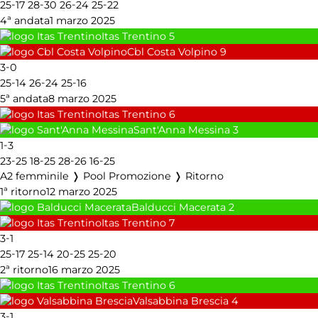
-
-
-
-
25
17
28
30
26
24
25
22
4ª andata
1 marzo 2025
Itas Trentino
5
Cbl Costa Volpino
9
-
3
0
-
-
-
25
14
26
24
25
16
5ª andata
8 marzo 2025
Itas Trentino
6
Sant'Anna Messina
3
-
1
3
-
-
-
-
23
25
18
25
28
26
16
25
A2 femminile ❭ Pool Promozione ❭ Ritorno
1ª ritorno
12 marzo 2025
Balducci Macerata
2
Itas Trentino
7
-
3
1
-
-
-
-
25
17
25
14
20
25
25
20
2ª ritorno
16 marzo 2025
Itas Trentino
6
Valsabbina Brescia
4
-
3
1