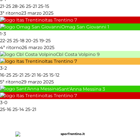
-
-
-
-
21
25
28
26
25
21
25
15
3ª ritorno
23 marzo 2025
Itas Trentino
7
Omag San Giovanni
1
-
1
3
-
-
-
-
22
25
25
18
20
25
19
25
4ª ritorno
26 marzo 2025
Cbl Costa Volpino
9
Itas Trentino
7
-
3
2
-
-
-
-
-
16
25
25
21
25
21
16
25
15
12
5ª ritorno
29 marzo 2025
Sant'Anna Messina
3
Itas Trentino
7
-
3
0
-
-
-
25
16
25
14
25
21