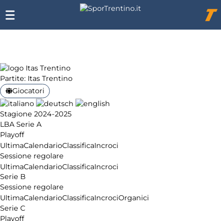
Chi
siamo
Affiliazione
Pubblicità
Partite: Itas Trentino
Giocatori
Stagione 2024-2025
LBA Serie A
Playoff
Ultima
Calendario
Classifica
Incroci
Sessione regolare
Ultima
Calendario
Classifica
Incroci
Serie B
Sessione regolare
Ultima
Calendario
Classifica
Incroci
Organici
Serie C
Playoff