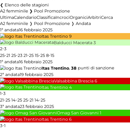
Elenco delle stagioni
A2 femminile ❯ Pool Promozione
Ultima
Calendario
Classifica
Incroci
Organici
Arbitri
Cerca
A2 femminile ❭ Pool Promozione ❭ Andata
1ª andata
16 febbraio 2025
Itas Trentino
9
Balducci Macerata
3
-
2
3
-
-
-
-
-
25
21
25
23
21
25
15
25
8
15
1ª andata
16 febbraio 2025
,
punti di sanzione
Itas Trentino
38
2ª andata
19 febbraio 2025
Valsabbina Brescia
6
Itas Trentino
4
-
1
3
-
-
-
-
21
25
14
25
25
21
14
25
3ª andata
23 febbraio 2025
Omag San Giovanni
1
Itas Trentino
6
-
3
1